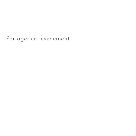
Partager cet événement
7 rue des Feuillants, 86000 Poitiers, France
info@lechantdesfeuillants.fr
06 33 30 82 52
Recevoir la newsletter mensuelle