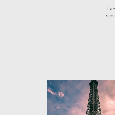
Le t
grou