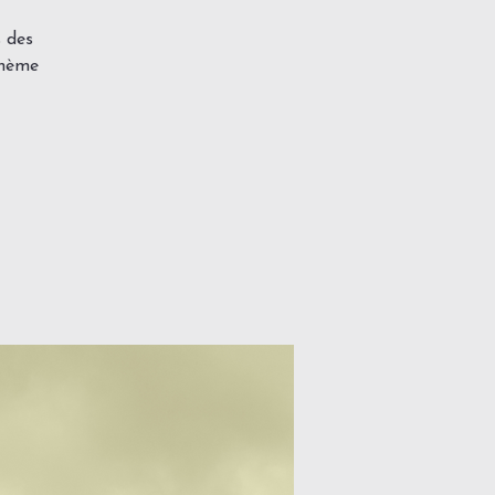
s des
thème