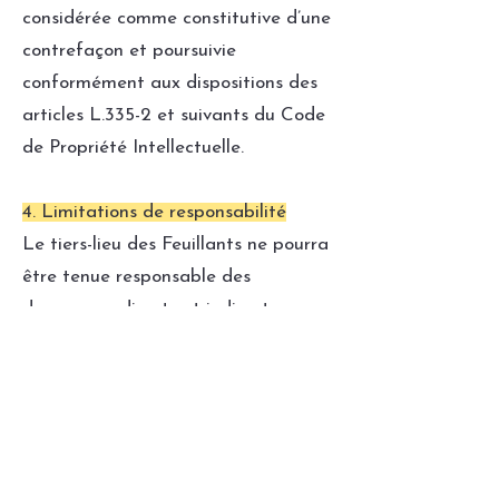
considérée comme constitutive d’une
contrefaçon et poursuivie
conformément aux dispositions des
articles L.335-2 et suivants du Code
de Propriété Intellectuelle.
4. Limitations de responsabilité
Le tiers-lieu des Feuillants ne pourra
être tenue responsable des
dommages directs et indirects
causés au matériel de l’utilisateur,
lors de l’accès au site du tiers-lieu
des Feuillants., et résultant soit de
l’utilisation d’un matériel ne
répondant pas aux spécifications